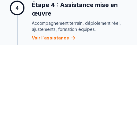
Étape 4 : Assistance mise en
4
œuvre
Accompagnement terrain, déploiement réel,
ajustements, formation équipes.
Voir l'assistance
Étape 5 : Certification
Vérification finale, préparation audit, obtention
du certificat.
Voir la certification